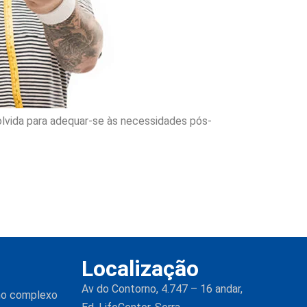
volvida para adequar-se às necessidades pós-
Localização
Av do Contorno, 4.747 – 16 andar,
 no complexo