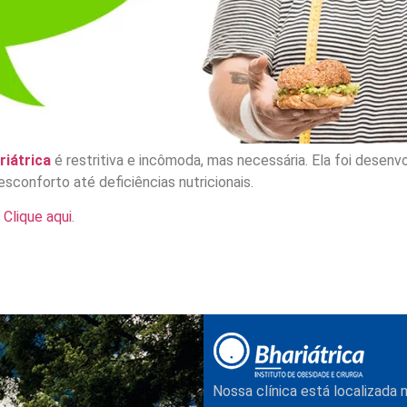
riátrica
é restritiva e incômoda, mas necessária. Ela foi desen
sconforto até deficiências nutricionais.
?
Clique aqui
.
Nossa clínica está localizada