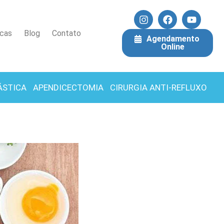
icas
Blog
Contato
Agendamento
Online
ÁSTICA
APENDICECTOMIA
CIRURGIA ANTI-REFLUXO