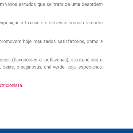
em vários estudos que se trata de uma desordem
a exposição a toxinas e o estresse crônico também
promovem hoje resultados satisfatórios, como a
óis (flavonóides e isoflavonas), carotenóides e
eixe, oleaginosas, chá verde, soja, especiarias,
utricionista
.