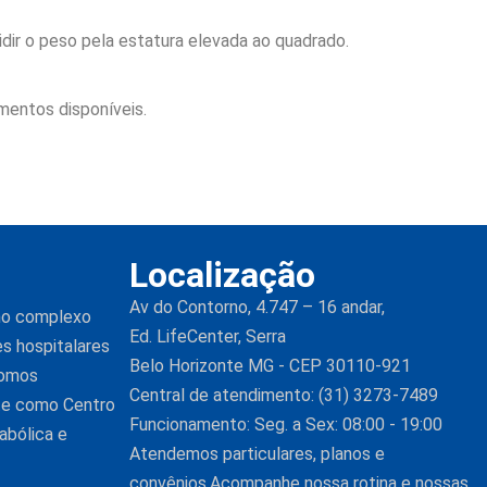
dir o peso pela estatura elevada ao quadrado.
amentos disponíveis.
Localização
Av do Contorno, 4.747 – 16 andar,
 no complexo
Ed. LifeCenter, Serra
es hospitalares
Belo Horizonte MG - CEP 30110-921
Somos
Central de atendimento: (31) 3273-7489
nte como Centro
Funcionamento: Seg. a Sex: 08:00 - 19:00
abólica e
Atendemos particulares, planos e
convênios.Acompanhe nossa rotina e nossas