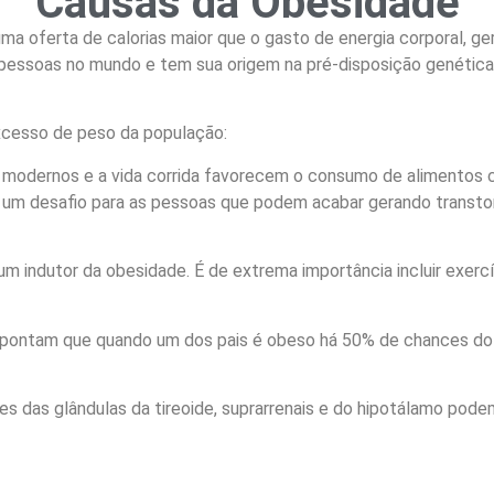
Causas da Obesidade
a oferta de calorias maior que o gasto de energia corporal, g
 pessoas no mundo e tem sua origem na pré-disposição genética
xcesso de peso da população:
modernos e a vida corrida favorecem o consumo de alimentos c
rna um desafio para as pessoas que podem acabar gerando trans
um indutor da obesidade. É de extrema importância incluir exercíc
pontam que quando um dos pais é obeso há 50% de chances do 
s das glândulas da tireoide, suprarrenais e do hipotálamo pod