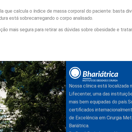
 que calcula o índice de massa corporal do paciente: basta divi
ura está sobrecarregando o corpo analisado.
pção mais segura para retirar as dúvidas sobre obesidade e trat
Nossa clínica está localizada
Lifecenter, uma das instituiçõ
mais bem equipadas do país.
certificados internacionalme
de Excelência em Cirurgia Met
Bariátrica.