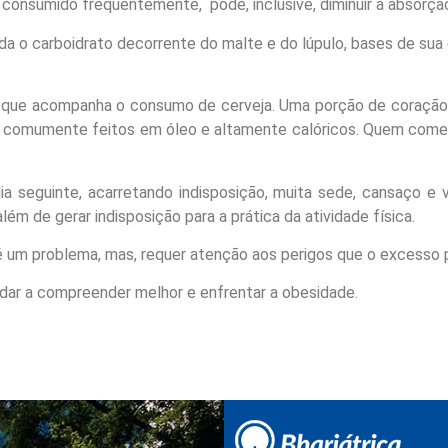
 consumido frequentemente, pode, inclusive, diminuir a absorçã
da o carboidrato decorrente do malte e do lúpulo, bases de sua c
e que acompanha o consumo de cerveja. Uma porção de coraçãoz
os comumente feitos em óleo e altamente calóricos. Quem come 
a seguinte, acarretando indisposição, muita sede, cansaço e
ém de gerar indisposição para a prática da atividade física.
 um problema, mas, requer atenção aos perigos que o excesso p
dar a compreender melhor e enfrentar a obesidade.