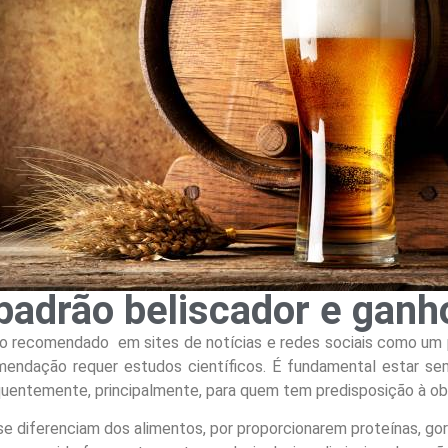
 padrão beliscador e ganh
 recomendado em sites de notícias e redes sociais como um p
mendação requer estudos científicos. É fundamental estar se
quentemente, principalmente, para quem tem predisposição à ob
e diferenciam dos alimentos, por proporcionarem proteínas, gord