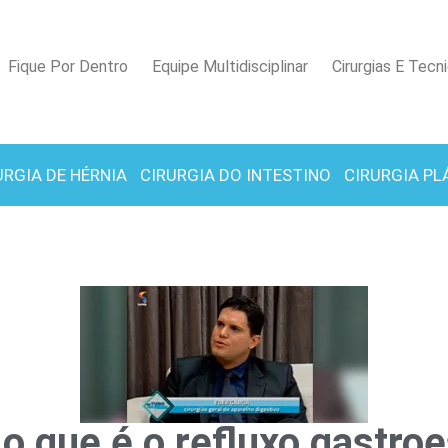
Fique Por Dentro
Equipe Multidisciplinar
Cirurgias E Tecn
URGIA DE HÉRNIA
CIRURGIA DO INTESTINO
CIRURGIA PL
o que é o refluxo gastro