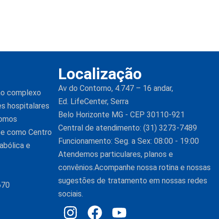
Localização
Av do Contorno, 4.747 – 16 andar,
 no complexo
Ed. LifeCenter, Serra
es hospitalares
Belo Horizonte MG - CEP 30110-921
Somos
Central de atendimento: (31) 3273-7489
nte como Centro
Funcionamento: Seg. a Sex: 08:00 - 19:00
abólica e
Atendemos particulares, planos e
convênios.Acompanhe nossa rotina e nossas
sugestões de tratamento em nossas redes
670
sociais.