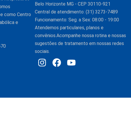
Belo Horizonte MG - CEP 30110-921
Somos
Central de atendimento: (31) 3273-7489
nte como Centro
Funcionamento: Seg. a Sex: 08:00 - 19:00
abólica e
Atendemos particulares, planos e
convênios.Acompanhe nossa rotina e nossas
sugestões de tratamento em nossas redes
670
sociais.