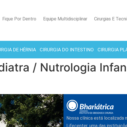
Fique Por Dentro
Equipe Multidisciplinar
Cirurgias E Tecn
URGIA DE HÉRNIA
CIRURGIA DO INTESTINO
CIRURGIA PL
iatra / Nutrologia Infant
Nossa clínica está localizada
Lifecenter, uma das instituiçõ