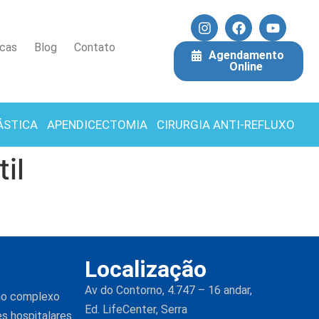
icas
Blog
Contato
Agendamento
Online
ÁSTICA
APENDICECTOMIA
CIRURGIA ANTI-REFLUXO
il
Localização
Av do Contorno, 4.747 – 16 andar,
 no complexo
Ed. LifeCenter, Serra
es hospitalares