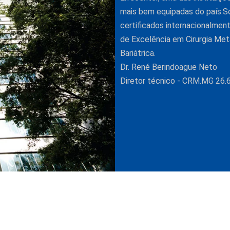
mais bem equipadas do país.
certificados internacionalme
de Excelência em Cirurgia Met
Bariátrica.
Dr. René Berindoague Neto
Diretor técnico - CRM.MG 26.