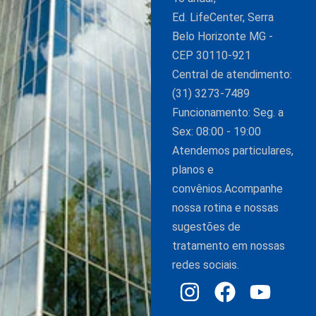
Ed. LifeCenter, Serra
Belo Horizonte MG -
CEP 30110-921
Central de atendimento:
(31) 3273-7489
Funcionamento: Seg. a
Sex: 08:00 - 19:00
Atendemos particulares,
planos e
convênios.Acompanhe
nossa rotina e nossas
sugestões de
tratamento em nossas
redes sociais.