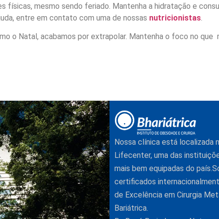
es físicas, mesmo sendo feriado. Mantenha a hidratação e consu
 ajuda, entre em contato com uma de nossas
nutricionistas
.
o o Natal, acabamos por extrapolar. Mantenha o foco no que r
Nossa clínica está localizada
Lifecenter, uma das instituiçõ
mais bem equipadas do país.
certificados internacionalme
de Excelência em Cirurgia Met
Bariátrica.