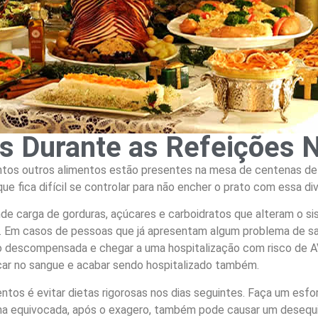
s Durante as Refeições N
ntos outros alimentos estão presentes na mesa de centenas de f
e fica difícil se controlar para não encher o prato com essa dive
 carga de gorduras, açúcares e carboidratos que alteram o sis
nal. Em casos de pessoas que já apresentam algum problema de s
são descompensada e chegar a uma hospitalização com risco de 
car no sangue e acabar sendo hospitalizado também.
ntos é evitar dietas rigorosas nos dias seguintes. Faça um esfor
ma equivocada, após o exagero, também pode causar um desequil