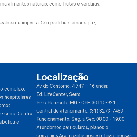
ma alimentos naturais, como frutas e verduras,
ealmente importa. Compartilhe o amor e paz,
Localização
Av do Contorno, 4.747 – 16 andar,
 no complexo
Ed. LifeCenter, Serra
es hospitalares
Belo Horizonte MG - CEP 30110-921
Somos
Central de atendimento: (31) 3273-7489
nte como Centro
Funcionamento: Seg. a Sex: 08:00 - 19:00
abólica e
Atendemos particulares, planos e
convênios.Acompanhe nossa rotina e nossas