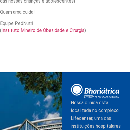
das nossas crianças e adolescentes!
Quem ama cuida!
Equipe PedNutri
(
Instituto Mineiro de Obesidade e Cirurgia
)
Nossa clínica está
localizada no complexo
Lifecenter, uma das
instituições hospitalares