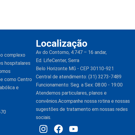
Localização
Av do Contorno, 4.747 – 16 andar,
 no complexo
Ed. LifeCenter, Serra
es hospitalares
Belo Horizonte MG - CEP 30110-921
Somos
Central de atendimento: (31) 3273-7489
nte como Centro
Funcionamento: Seg. a Sex: 08:00 - 19:00
abólica e
Atendemos particulares, planos e
convênios.Acompanhe nossa rotina e nossas
sugestões de tratamento em nossas redes
670
sociais.