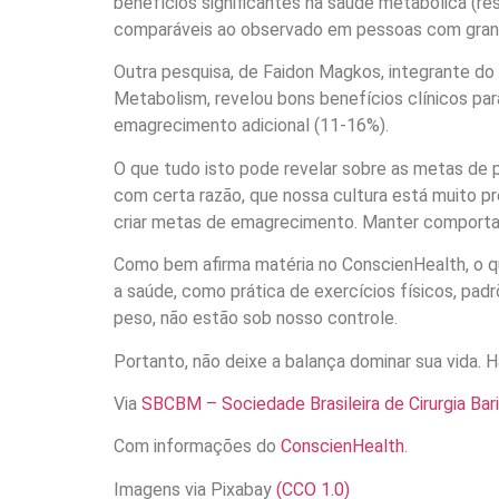
benefícios significantes na saúde metabólica (re
comparáveis ao observado em pessoas com gra
Outra pesquisa, de Faidon Magkos, integrante do 
Metabolism, revelou bons benefícios clínicos p
emagrecimento adicional (11-16%).
O que tudo isto pode revelar sobre as metas de 
com certa razão, que nossa cultura está muito p
criar metas de emagrecimento. Manter comportam
Como bem afirma matéria no ConscienHealth, o q
a saúde, como prática de exercícios físicos, pad
peso, não estão sob nosso controle.
Portanto, não deixe a balança dominar sua vida.
Via
SBCBM – Sociedade Brasileira de Cirurgia Bar
Com informações do
ConscienHealth
.
Imagens via Pixabay
(CCO 1.0)