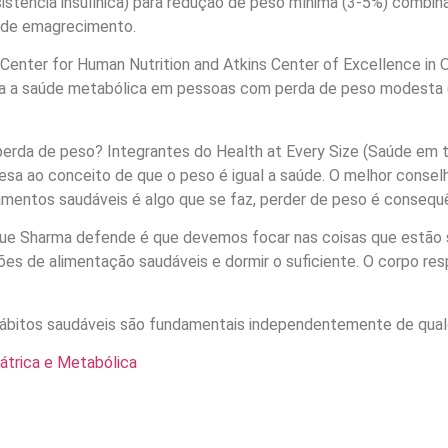
sistência insulínica) para redução de peso mínima (3-5%) combina
nde emagrecimento.
Center for Human Nutrition and Atkins Center of Excellence in O
ara a saúde metabólica em pessoas com perda de peso modesta 
perda de peso? Integrantes do Health at Every Size (Saúde em t
resa ao conceito de que o peso é igual a saúde. O melhor conse
entos saudáveis é algo que se faz, perder de peso é consequên
ue Sharma defende é que devemos focar nas coisas que estão 
rões de alimentação saudáveis e dormir o suficiente. O corpo r
 Hábitos saudáveis são fundamentais independentemente de qual
iátrica e Metabólica