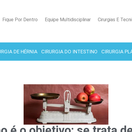
Fique Por Dentro
Equipe Multidisciplinar
Cirurgias E Tecn
URGIA DE HÉRNIA
CIRURGIA DO INTESTINO
CIRURGIA PL
 é o objetivo: se trata d