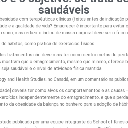
saudáveis
dade com terapêuticas clínicas (feitas antes da indicação para 
aúde e a qualidade de vida? Emagrecer é importante para evitar
a do sono, mas reduzir o índice de massa corporal deve ser o foc
e hábitos, como prática de exercícios físicos
 dos tratamentos não deve mais ter como centro metas de perd
udos mostram que o emagrecimento, mesmo que mínimo, oferece
eja saudável e o nível de atividade física mantida.
ogy and Health Studies, no Canadá, em um comentário na publicaç
ade] deveria ter como alvos os comportamentos e as causas – a
xercícios independentemente do emagrecimento, e que a perda
nto da obesidade da balança no banheiro para a adoção de hábi
tudo publicado por uma equipe integrante da School of Kinesiol