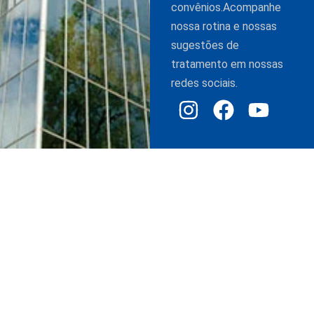
convênios.Acompanhe
nossa rotina e nossas
sugestões de
tratamento em nossas
redes sociais.