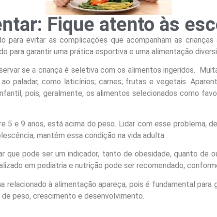
ntar: Fique atento às es
 para evitar as complicações que acompanham as crianças at
 para garantir uma prática esportiva e uma alimentação diversi
var se a criança é seletiva com os alimentos ingeridos. Muit
ao paladar, como laticínios; carnes; frutas e vegetais. Apar
nfantil, pois, geralmente, os alimentos selecionados como favor
re 5 e 9 anos, está acima do peso. Lidar com esse problema, d
escência, mantêm essa condição na vida adulta.
tar que pode ser um indicador, tanto de obesidade, quanto de 
lizado em pediatria e nutrição pode ser recomendado, conform
a relacionado à alimentação apareça, pois é fundamental para ga
de peso, crescimento e desenvolvimento.