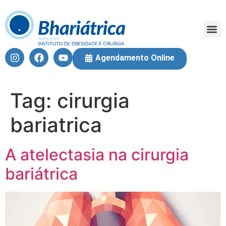
Fique 
Equi
Cirur
Agendamento Online
Tag:
cirurgia
bariatrica
A atelectasia na cirurgia
bariátrica