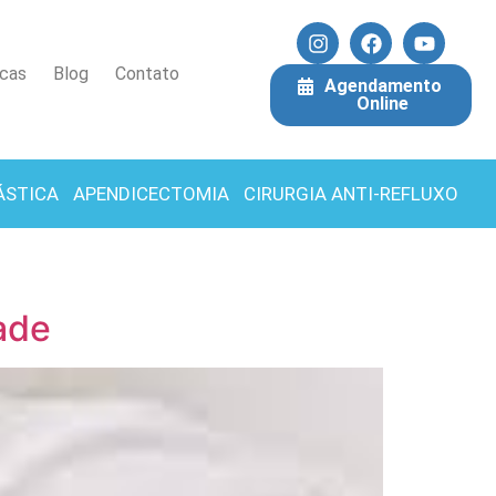
icas
Blog
Contato
Agendamento
Online
ÁSTICA
APENDICECTOMIA
CIRURGIA ANTI-REFLUXO
ade