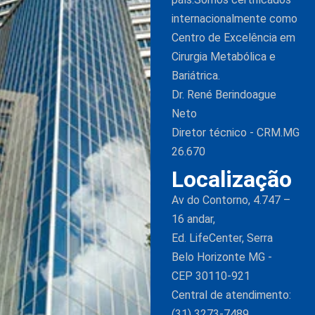
internacionalmente como
Centro de Excelência em
Cirurgia Metabólica e
Bariátrica.
Dr. René Berindoague
Neto
Diretor técnico - CRM.MG
26.670
Localização
Av do Contorno, 4.747 –
16 andar,
Ed. LifeCenter, Serra
Belo Horizonte MG -
CEP 30110-921
Central de atendimento:
(31) 3273-7489